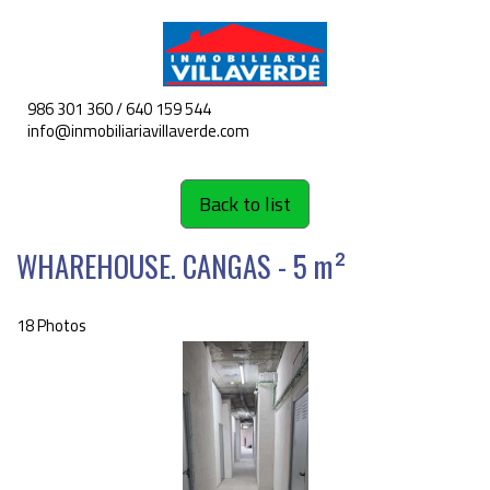
986 301 360 / 640 159 544
Toggle
info@inmobiliariavillaverde.com
navigat
Back to list
WHAREHOUSE. CANGAS - 5 m²
18 Photos