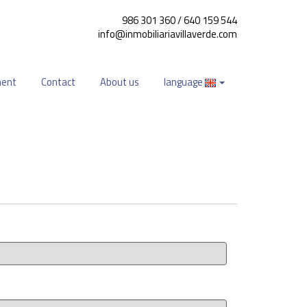
986 301 360 / 640 159 544
info@inmobiliariavillaverde.com
ment
Contact
About us
language