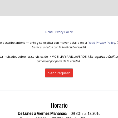
Read Privacy Policy
se describe anteriormente y se explica con mayor detalle en la
Read Privacy Policy
. (
tratar sus datos con la finalidad indicada
).
iba indicados sobre los servicios de INMOBILIARIA VILLAVERDE. (
Su negativa a facilita
comercial por parte de la entidad
).
Send request
Horario
De Lunes a Viernes
Mañanas:
09.30 h. a 13.30 h.