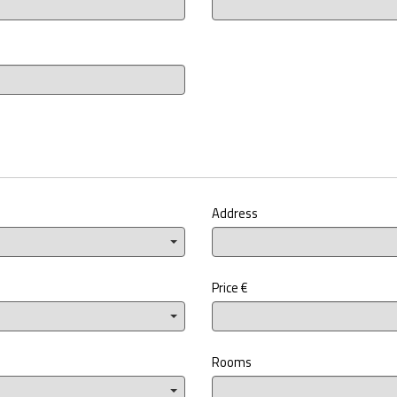
Address
Price €
Rooms