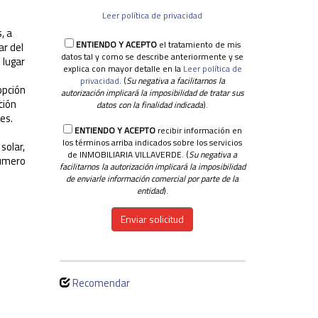
Leer política de privacidad
, a
ENTIENDO Y ACEPTO
el tratamiento de mis
ar del
datos tal y como se describe anteriormente y se
 lugar
explica con mayor detalle en la
Leer política de
privacidad
. (
Su negativa a facilitarnos la
opción
autorización implicará la imposibilidad de tratar sus
ción
datos con la finalidad indicada
).
es.
ENTIENDO Y ACEPTO
recibir información en
i
los términos arriba indicados sobre los servicios
solar,
de INMOBILIARIA VILLAVERDE. (
Su negativa a
número
facilitarnos la autorización implicará la imposibilidad
de enviarle información comercial por parte de la
entidad
).
Enviar solicitud
Recomendar