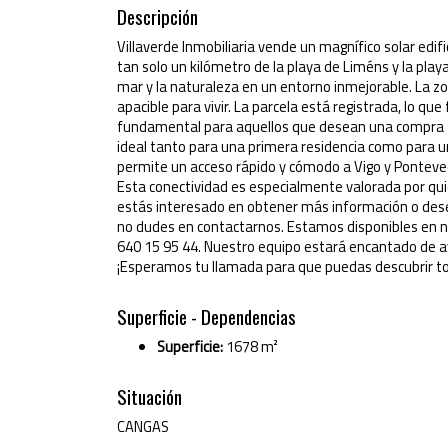
Descripción
Villaverde Inmobiliaria vende un magnífico solar edif
tan solo un kilómetro de la playa de Liméns y la pla
mar y la naturaleza en un entorno inmejorable. La zo
apacible para vivir. La parcela está registrada, lo qu
fundamental para aquellos que desean una compra sin
ideal tanto para una primera residencia como para un
permite un acceso rápido y cómodo a Vigo y Ponteved
Esta conectividad es especialmente valorada por quien
estás interesado en obtener más información o dese
no dudes en contactarnos. Estamos disponibles en 
640 15 95 44. Nuestro equipo estará encantado de ay
¡Esperamos tu llamada para que puedas descubrir tod
Superficie - Dependencias
Superficie:
1678 m²
Situación
CANGAS