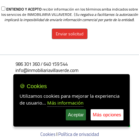
ENTIENDO Y ACEPTO
recibir información en los términos arriba indicados sobre
los servicios de INMOBILIARIA VILLAVERDE. (
Su negativa a facilitarnos la autorización
implicará la imposibilidad de enviarle información comercial por parte de la entidad
).
Enviar solicitud
986 301 360 / 640 159 544
info@inmobiliariavillaverde.com
MONTERO RIOS, 23 BAJO
36940 - Cangas
🍪 Cookies
Pontevedra
Utilizamos cookies para mejorar la experiencia
de usuario...
Más información
Horario
De Lunes a Viernes
Mañanas:
09.30 h. a 13.30 h.
Aceptar
Más opciones
Tardes
16.30 h. a 20.30 h.
Sábados
Cita previa
Cookies
|
Política de privacidad