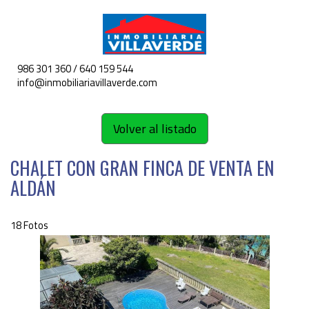
986 301 360 / 640 159 544
Toggle
info@inmobiliariavillaverde.com
navigat
Volver al listado
CHALET CON GRAN FINCA DE VENTA EN
ALDÁN
18 Fotos