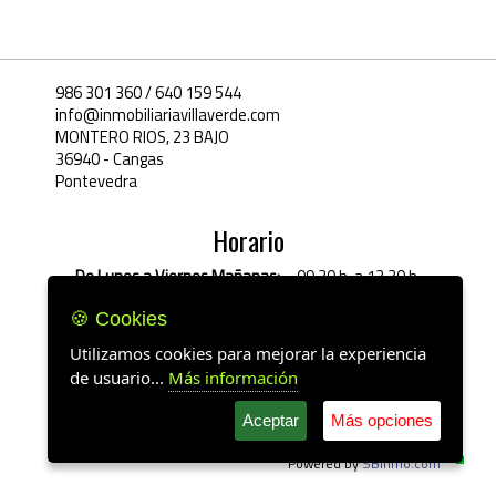
986 301 360 / 640 159 544
info@inmobiliariavillaverde.com
MONTERO RIOS, 23 BAJO
36940 - Cangas
Pontevedra
Horario
De Lunes a Viernes
Mañanas:
09.30 h. a 13.30 h.
Tardes
16.30 h. a 20.30 h.
Sábados
Cita previa
🍪 Cookies
Cookies
|
Política de privacidad
Utilizamos cookies para mejorar la experiencia
de usuario...
Más información
Aceptar
Más opciones
Powered by
SBinmo.com