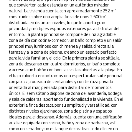
que convierten cada estancia en un auténtico mirador
natural. La vivienda cuenta con aproximadamente 252 m²
construidos sobre una amplia finca de unos 2.600 m²
distribuida en distintos niveles, lo que le aporta gran
privacidad y múltiples espacios exteriores para disfrutar del
entorno. La planta principal se compone de una agradable
zona de día con cocina-comedor, un baño completo y un salón
principal muy luminoso con chimenea y salida directa a la
terraza y a la zona de piscina, creando un espacio perfecto
para la vida familiar y el ocio. En la primera planta se sitúa la
zona de descanso con cuatro dormitorios, un baño completo
y acceso a un balcón con bonitas vistas abiertas a la playa. En
el bajo cubierta encontramos una espectacular suite principal
con jacuzzi, rodeada de ventanales y con terraza privada
orientada al mar, pensada para disfrutar de momentos
únicos. El semisótano dispone de zona de lavandería, bodega
y sala de calderas, aportando funcionalidad a la vivienda. En el
exterior la finca destaca por su amplitud y versatilidad, con
distintos niveles ajardinados, zona de piscina y espacios
ideales para el descanso. Además, cuenta con una edificación
auxiliar equipada con cocina, baño y zona de barbacoa, así
como un cenador y un estanque decorativo, todo ello en un