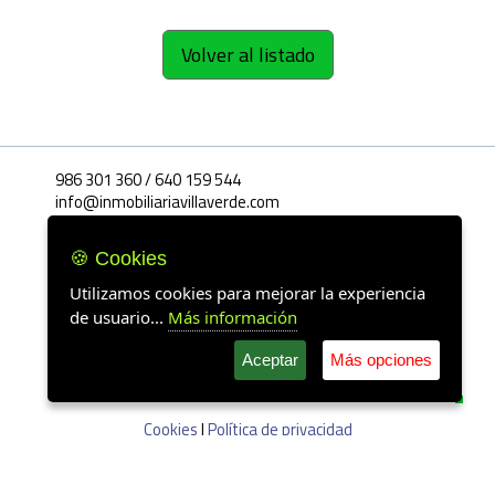
Volver al listado
986 301 360 / 640 159 544
info@inmobiliariavillaverde.com
MONTERO RIOS, 23 BAJO
36940 - Cangas
🍪 Cookies
Pontevedra
Utilizamos cookies para mejorar la experiencia
de usuario...
Más información
Horario
De Lunes a Viernes
Mañanas:
09.30 h. a 13.30 h.
Aceptar
Más opciones
Tardes
16.30 h. a 20.30 h.
Sábados
Cita previa
Cookies
|
Política de privacidad