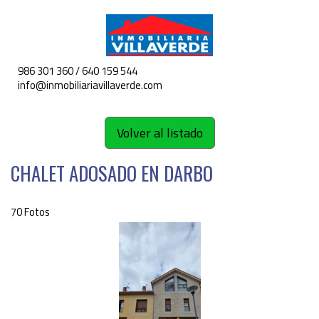
986 301 360 / 640 159 544
Toggle
info@inmobiliariavillaverde.com
navigat
Volver al listado
CHALET ADOSADO EN DARBO
70 Fotos