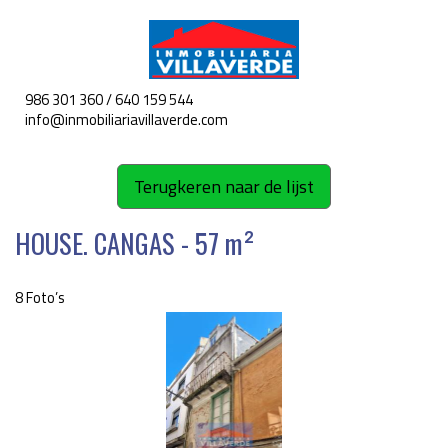
986 301 360 / 640 159 544
Toggle
info@inmobiliariavillaverde.com
navigat
Terugkeren naar de lijst
HOUSE. CANGAS - 57 m²
8 Foto’s