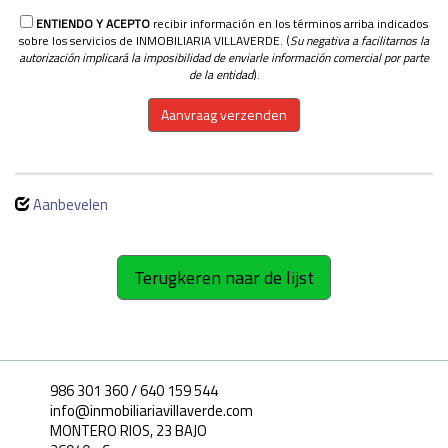
ENTIENDO Y ACEPTO
recibir información en los términos arriba indicados
sobre los servicios de INMOBILIARIA VILLAVERDE. (
Su negativa a facilitarnos la
autorización implicará la imposibilidad de enviarle información comercial por parte
de la entidad
).
Aanvraag verzenden
Aanbevelen
Terugkeren naar de lijst
986 301 360 / 640 159 544
info@inmobiliariavillaverde.com
MONTERO RIOS, 23 BAJO